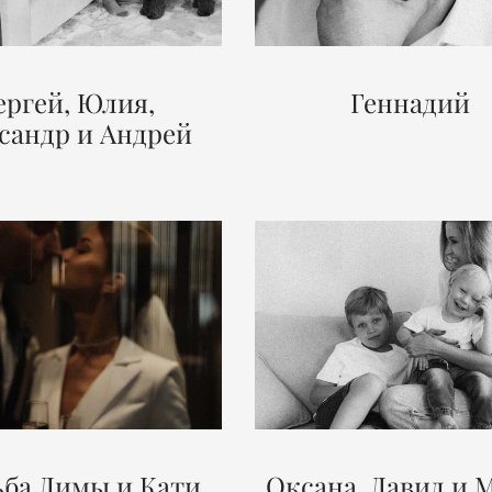
ергей, Юлия,
Геннадий
сандр и Андрей
ьба Димы и Кати
Оксана, Давид и 