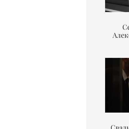
С
Алек
Свад